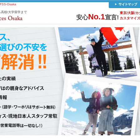
-Osaka
高校/大学留学まで
東京/大阪/カ
No.1
安心
宣言!
カスタマイ