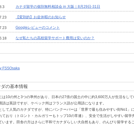
カナダ留学の個別無料相談会 in 大阪｜8月29日-31日
8.3
【変則的】お盆休暇のお知らせ
7.23
Googleレビューのコメント
7.23
なぜ私たちの高校留学サポート費用は安いのか？
6.18
「世界で最もフレンドリーな国」NO1に選出！
4.20
留学は楽じゃない
11.5
by FSSOsaka
誰でも簡単に数万～20万円の高校留学費用を節約する方法
9.24
心温まる〇〇〇〇
7.17
ナダの基本情報
祝！Youtube動画が500万回再生の金字塔
6.9
には10の州と3つの準州があり、日本の27倍の国土の中に約3,600万人が生活をして
用語は英語ですが、ケベック州はフランス語が公用語になります。
として人気のカナダですが、特にバンクーバーは「世界で最も住みやすい街No1」に
れており（トロント・カルガリーもトップ10の常連）、安全で生活がしやすい留学
ています。田舎の方はさらに平和でカナダらしい大自然もあり、のんびり留学する
。