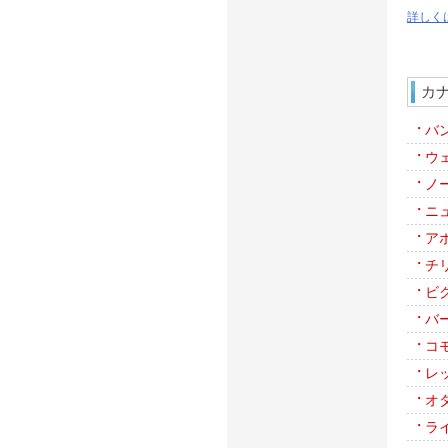
詳しく
カ
バ
ウ
ノ
ニ
ア
チ
ビ
バ
コ
レ
オ
ラ