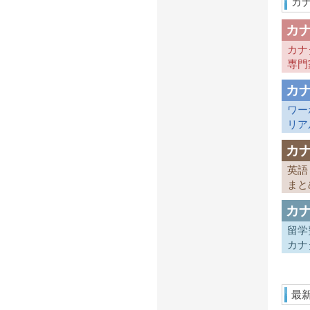
カ
カ
カナ
専門
カ
ワー
リア
カ
英語
まと
カ
留学
カナ
最