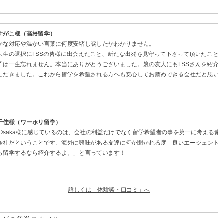
すがこ様（高校留学）
かな対応や温かい言葉に何度安堵し涙したかわかりません。
人生の選択にFSSの皆様に出会えたこと、新たな出発を見守って下さって頂いたこ
子は一生忘れません。本当にありがとうございました。娘の友人にもFSSさんを紹
ただきました。これから留学を希望される方へも安心してお薦めできる会社だと思
千佳様（ワーホリ留学）
S-Osaka様に感じているのは、会社の利益だけでなく留学希望者の事を第一に考える
会社だということです。海外に興味がある友達に何か聞かれる度「良いエージェン
ら留学するなら紹介するよ。」と言っています！
詳しくは「体験談・口コミ」へ