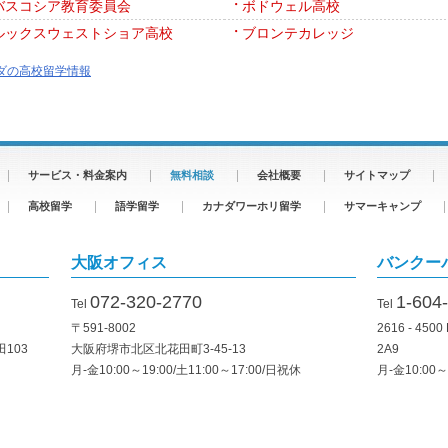
バスコシア教育委員会
ボドウェル高校
ルックスウェストショア高校
ブロンテカレッジ
ダの高校留学情報
サービス・料金案内
無料相談
会社概要
サイトマップ
高校留学
語学留学
カナダワーホリ留学
サマーキャンプ
大阪オフィス
バンクー
072-320-2770
1-604
Tel
Tel
〒591-8002
2616 - 4500
103
大阪府堺市北区北花田町3-45-13
2A9
月-金10:00～19:00/土11:00～17:00/日祝休
月-金10:00～