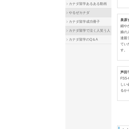
カナダ留学あるある動画
やるぜカナダ
泉原
カナダ留学成功冊子
細や
カナダ留学で泣く人笑う人
娘の
達親
カナダ留学のQ＆A
てい
す。
芦田
FS
しい
るか