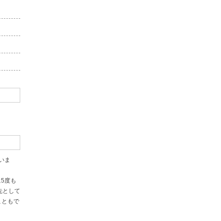
いま
5度も
先として
こともで